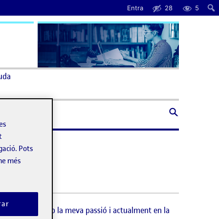
Entra
28
5
uda
les
t
gació. Pots
-ne més
rar
es va convertir amb la meva passió i actualment en la