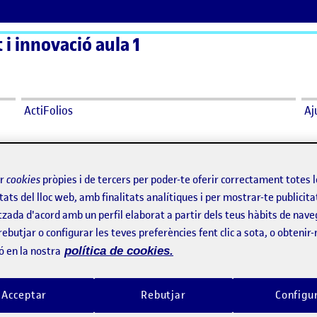
 i innovació aula 1
ActiFolios
Aj
ir
cookies
pròpies i de tercers per poder-te oferir correctament totes 
tats del lloc web, amb finalitats analítiques i per mostrar-te publicita
tzada d'acord amb un perfil elaborat a partir dels teus hàbits de nave
rebutjar o configurar les teves preferències fent clic a sota, o obtenir
ó en la nostra
política de cookies.
Acceptar
Rebutjar
Configu
it ja veia les parets pintades amb grafitis, així doncs l’art urbà 