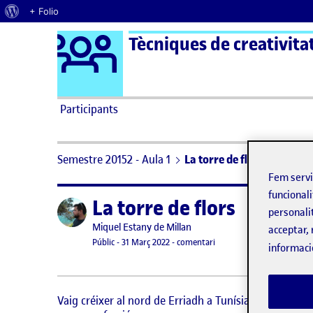
Quant al WordPress
+ Folio
Logo Ágora
Tècniques de creativitat
Saltar al contingut
Participants
Semestre 20152 - Aula 1
La torre de flors
Fem serv
funcionali
La torre de flors
Publicat per
personali
Publicat per
Miquel Estany de Millan
acceptar, 
Visibilitat:
Data de publicació
31 març, 2022 8:41 am
el La torre de flors
Públic
-
31 Març 2022
-
comentari
informaci
Vaig créixer al nord de Erriadh a Tunísia i de ben pet