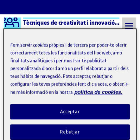
Logo Ágora
Tècniques de creativitat i innovació aula 1
Saltar al contingut
Fem servir
cookies
pròpies i de tercers per poder-te oferir
correctament totes les funcionalitats del lloc web, amb
finalitats analítiques i per mostrar-te publicitat
Semestre 20152 - Aula 1
Claudia Hohnhaussen Monner
personalitzada d'acord amb un perfil elaborat a partir dels
Claudia Hohnhaussen
teus hàbits de navegació. Pots acceptar, rebutjar o
configurar les teves preferències fent clic a sota, o obtenir-
Monner
ne més informació en la nostra
política de cookies.
Malbaratament alimentari que mata
Publicat per
Acceptar
Publicat per
Claudia Hohnhaussen Monner
Visibilitat:
Data de publicació
6 abril, 2022 7:27 pm
el Malbaratament alimentari que mat
Públic
-
6 Abr. 2022
-
comentari
Rebutjar